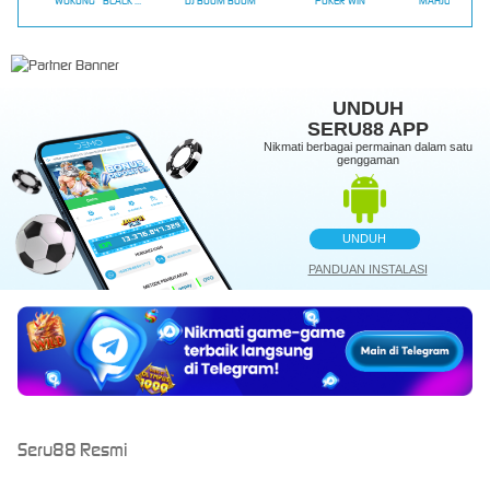
WUKONG - BLACK SCATTER
DJ BOOM BOOM
POKER WIN
MAHJONG WAYS
UNDUH
SERU88 APP
Nikmati berbagai permainan dalam satu
genggaman
UNDUH
PANDUAN INSTALASI
Seru88 Resmi