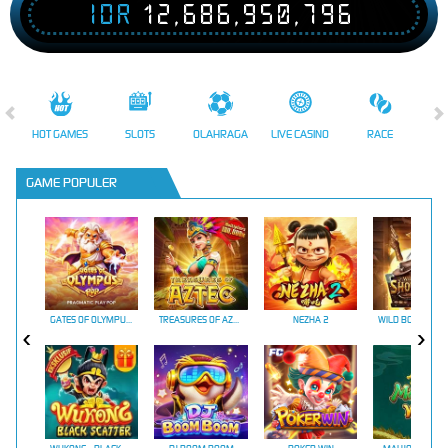
IDR
12,686,950,796
HOT GAMES
SLOTS
OLAHRAGA
LIVE CASINO
RACE
GAME POPULER
GATES OF OLYMPUS POP
TREASURES OF AZTEC
NEZHA 2