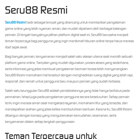
Seru88 Resmi
Seru88 Resmi
hadir sebagai tempat yang dirancang untuk memberikan pengalaman
game online yang lebih nyaman, aman, dan mudah dipahami oleh berbagai kalangan
pemain. Di tengah banyaknya pilihan platform digital saat ini, Seru88 berusaha menjadi
teman terpercaya bagi pengguna yang ingin menikmati hiburan online tanpa harus merasa
ribet sejak awal.
Bagi banyak pemain, kenyamanan menjadi salah satu alasan utama saat memilih sebuah
platform game online. Tampilan yang mudah digunakan, proses akses yang sederhana,
serta informasi yang jelas membuat pengalaman bermain terasa lebih menyenangkan.
Seru88 Resmi memahami hal tersebut dengan menghadirkan ruang digital yang lebih rapi,
responsif, dan ramah untuk pengguna baru maupun pemain yang sudah terbiasa.
Salah satu keunggulan Seru88 adalah pendekatannya yang tidak hanya berfokus pada
permainan, tetapi juga pada pengalaman pengguna secara keseluruhan. Setiap pemain
tentu ingin merasa aman saat mengakses layanan, memahami fitur yang tersedia, dan
mendapatkan arahan yang jelas ketika membutuhkan bantuan. Karena itu, Seru88 Resmi
dibangun dengan konsep yang mengutamakan kemudahan, keamanan, serta
kenyamanan dalam setiap langkah penggunaan.
Teman Terpercaya untuk