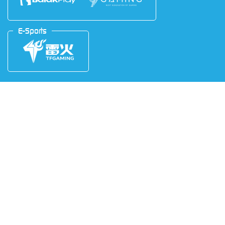
E-Sports