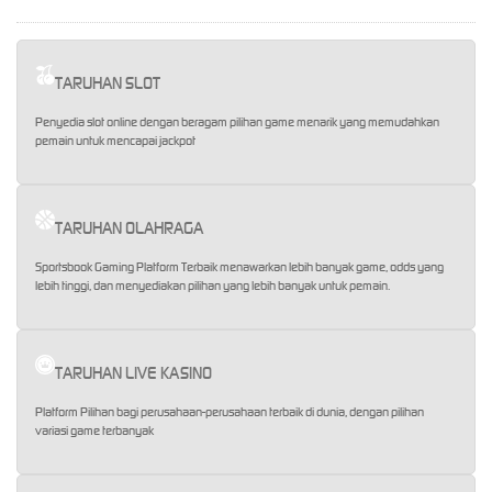
TARUHAN SLOT
Penyedia slot online dengan beragam pilihan game menarik yang memudahkan
pemain untuk mencapai jackpot
TARUHAN OLAHRAGA
Sportsbook Gaming Platform Terbaik menawarkan lebih banyak game, odds yang
lebih tinggi, dan menyediakan pilihan yang lebih banyak untuk pemain.
TARUHAN LIVE KASINO
Platform Pilihan bagi perusahaan-perusahaan terbaik di dunia, dengan pilihan
variasi game terbanyak