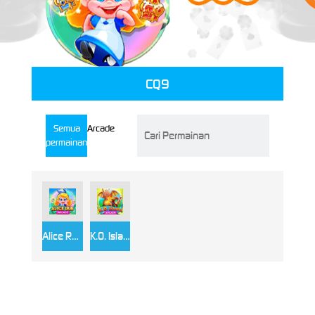
CQ9
Semua
Arcade
permainan
Alice Run
K.O. Island