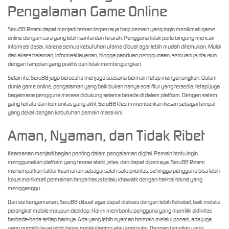
Pengalaman Game Online
Seru88 Resmi dapat menjadi teman terpercaya bagi pemain yang ingin menikmati game
online dengan cara yang lebih santai dan terarah. Pengguna tidak perlu bingung mencari
informasi dasar, karena semua kebutuhan utama dibuat agar lebih mudah ditemukan. Mulai
dari akses halaman, informasi layanan, hingga panduan penggunaan, semuanya disusun
dengan tampilan yang praktis dan tidak membingungkan.
Selain itu, Seru88 juga berusaha menjaga suasana bermain tetap menyenangkan. Dalam
dunia game online, pengalaman yang baik bukan hanya soal fitur yang tersedia, tetapi juga
bagaimana pengguna merasa didukung selama berada di dalam platform. Dengan sistem
yang tertata dan komunitas yang aktif, Seru88 Resmi memberikan kesan sebagai tempat
yang dekat dengan kebutuhan pemain masa kini.
Aman, Nyaman, dan Tidak Ribet
Keamanan menjadi bagian penting dalam pengalaman digital. Pemain tentu ingin
menggunakan platform yang terasa stabil, jelas, dan dapat dipercaya. Seru88 Resmi
menempatkan faktor keamanan sebagai salah satu prioritas, sehingga pengguna bisa lebih
fokus menikmati permainan tanpa harus terlalu khawatir dengan hal-hal teknis yang
mengganggu.
Dari sisi kenyamanan, Seru88 dibuat agar dapat diakses dengan lebih fleksibel, baik melalui
perangkat mobile maupun desktop. Hal ini membantu pengguna yang memiliki aktivitas
berbeda-beda setiap harinya. Ada yang lebih nyaman bermain melalui ponsel, ada juga
yang memilih layar lebih besar melalui laptop atau komputer. Dengan tampilan yang