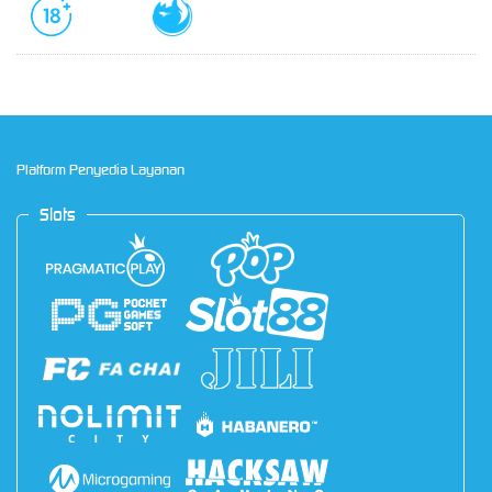
Platform Penyedia Layanan
Slots