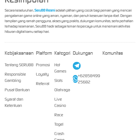
Secara keseluruhan,
Seru88 Resmi
adalah pilihan yang cocok bagi pemain yang mencari
pengalaman game online yang aman, nyaman, dan penuh keseruan tanpa ribet. Dengan
tampilan yang ramah pengguna, akses yang praktis, dukungan komunitas, serta perhatian
terhadap keamanan, Seru88 hadir sebagai teman terpercaya untuk menemani aktivitas
hiburan digital kamu setiap hari.
Kebijaksanaan
Platform
Kategori
Dukungan
Komunitas
Tentang SERU88
Promosi
Hot
Games
Responsible
Loyalty
+62858499
Gambling
Slots
25682
Referral
Pusat Bantuan
Olahraga
Syarat dan
Live
Ketentuan
Casino
Race
Togel
Crash
Game