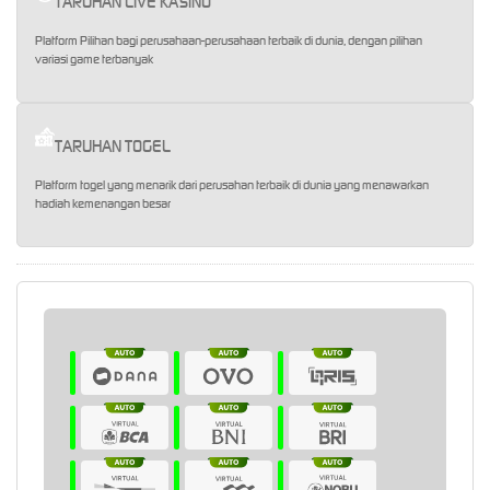
TARUHAN LIVE KASINO
Platform Pilihan bagi perusahaan-perusahaan terbaik di dunia, dengan pilihan
variasi game terbanyak
TARUHAN TOGEL
Platform togel yang menarik dari perusahan terbaik di dunia yang menawarkan
hadiah kemenangan besar