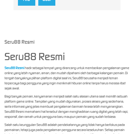
Seru88 Resmi
Seru88 Resmi
Seru88 Resmi
hadir sebagai tempat yang dirancang untuk memberikan pengalaman game
online yang lebih nyaman, aman, dan mudah dipahami oleh berbagai kalangan pemain. Di
tengah banyaknya pilihan platform digital saat ini, Seru88 berusaha menjadi teman
terpercaya bagi pengguna yang ingin menikmati hiburan online tanpa harus merasa ribet
sejak awal.
Bagi banyak pemain, kenyamanan menjadi salah satu alasan utama saat memilih sebuah
platform game online. Tampilan yang mudah digunakan, proses akses yang sederhana,
serta informasi yang jelas membuat pengalaman bermain terasa lebih menyenangkan.
Seru88 Resmi memahami hal tersebut dengan menghadirkan ruang digital yang lebih rapi,
responsif, dan ramah untuk pengguna baru maupun pemain yang sudah terbiasa.
Salah satu keunggulan Seru88 adalah pendekatannya yang tidak hanya berfokus pada
permainan, tetapi juga pada pengalaman pengguna secara keseluruhan. Setiap pemain