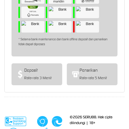
* Selama bank maintenance dan bank offline deposit dan penarikan
tidak dapat diproses
Deposit
Penarikan
Rata-rata 3 Menit
Rata-rata 5 Menit
Tanggung Jawab
Browser Yang
Bermain
Didukung
©2026 SERU88. Hak cipta
dilindungi | 18+