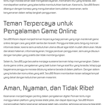
tentu ingin merasa aman saat mengakses layanan, memahami fitur yang tersedia, dan
mendapatkan arahan yang jelas ketika membutuhkan bantuan. Karena itu, Seru88 Resmi
dibangun dengan konsep yang mengutamakan kemudahan, keamanan, serta
kenyamanan dalam setiap langkah penggunaan.
Teman Terpercaya untuk
Pengalaman Game Online
Seru88 Resmi dapat menjadi teman terpercaya bagi pemain yang ingin menikmati game
online dengan cara yang lebih santai dan terarah. Pengguna tidak perlu bingung mencari
informasi dasar, karena semua kebutuhan utama dibuat agar lebih mudah ditemukan. Mulai
dari akses halaman, informasi layanan, hingga panduan penggunaan, semuanya disusun
dengan tampilan yang praktis dan tidak membingungkan.
Selain itu, Seru88 juga berusaha menjaga suasana bermain tetap menyenangkan. Dalam
dunia game online, pengalaman yang baik bukan hanya soal fitur yang tersedia, tetapi juga
bagaimana pengguna merasa didukung selama berada di dalam platform. Dengan sistem
yang tertata dan komunitas yang aktif, Seru88 Resmi memberikan kesan sebagai tempat
yang dekat dengan kebutuhan pemain masa kini.
Aman, Nyaman, dan Tidak Ribet
Keamanan menjadi bagian penting dalam pengalaman digital. Pemain tentu ingin
menggunakan platform yang terasa stabil, jelas, dan dapat dipercaya. Seru88 Resmi
menempatkan faktor keamanan sebagai salah satu prioritas, sehingga pengguna bisa lebih