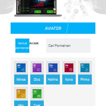
AVIATOR
Semua
Arcade
permainan
Mines
Dice
Hotline
Keno
Plinko
Hilo
Goal