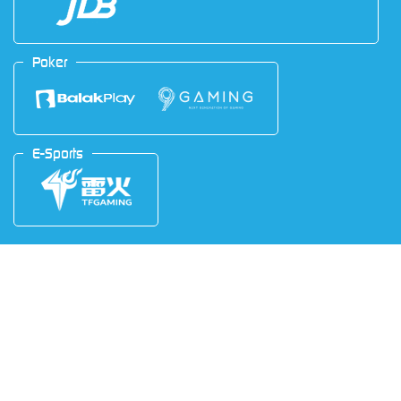
Poker
E-Sports