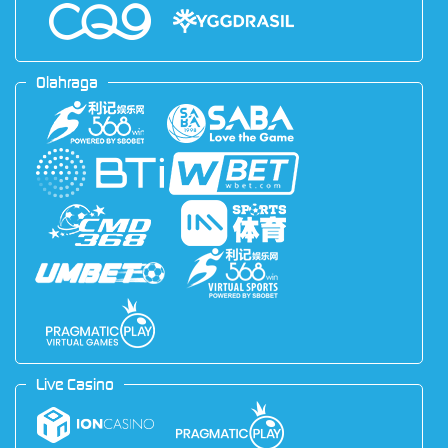
Olahraga
Live Casino