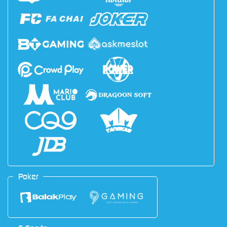
Poker