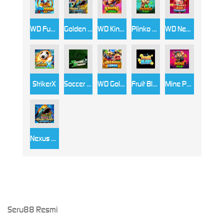
WD FuWa Fishing
Golden Tyrant Fishing
WD King Kong Fishing
Plinko Pop
WD Nezha Fishing Legend
StrikerX
Soccer Striker
WD Gold Blast Fishing
Fruit Blast
Mine Pop
Nexus Golden Tyrant
Seru88 Resmi