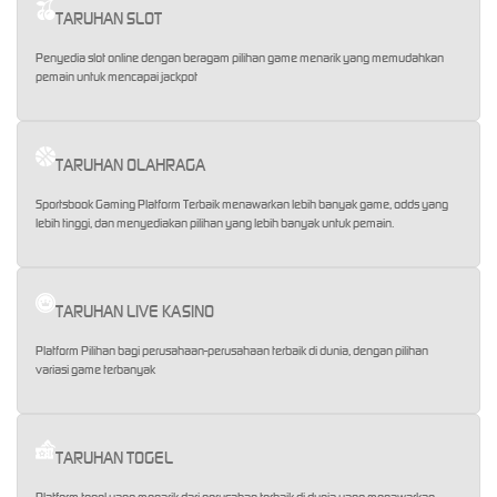
TARUHAN SLOT
Penyedia slot online dengan beragam pilihan game menarik yang memudahkan
pemain untuk mencapai jackpot
TARUHAN OLAHRAGA
Sportsbook Gaming Platform Terbaik menawarkan lebih banyak game, odds yang
lebih tinggi, dan menyediakan pilihan yang lebih banyak untuk pemain.
TARUHAN LIVE KASINO
Platform Pilihan bagi perusahaan-perusahaan terbaik di dunia, dengan pilihan
variasi game terbanyak
TARUHAN TOGEL