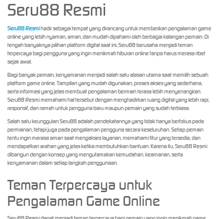
Seru88 Resmi
Seru88 Resmi
hadir sebagai tempat yang dirancang untuk memberikan pengalaman game
online yang lebih nyaman, aman, dan mudah dipahami oleh berbagai kalangan pemain. Di
tengah banyaknya pilihan platform digital saat ini, Seru88 berusaha menjadi teman
terpercaya bagi pengguna yang ingin menikmati hiburan online tanpa harus merasa ribet
sejak awal.
Bagi banyak pemain, kenyamanan menjadi salah satu alasan utama saat memilih sebuah
platform game online. Tampilan yang mudah digunakan, proses akses yang sederhana,
serta informasi yang jelas membuat pengalaman bermain terasa lebih menyenangkan.
Seru88 Resmi memahami hal tersebut dengan menghadirkan ruang digital yang lebih rapi,
responsif, dan ramah untuk pengguna baru maupun pemain yang sudah terbiasa.
Salah satu keunggulan Seru88 adalah pendekatannya yang tidak hanya berfokus pada
permainan, tetapi juga pada pengalaman pengguna secara keseluruhan. Setiap pemain
tentu ingin merasa aman saat mengakses layanan, memahami fitur yang tersedia, dan
mendapatkan arahan yang jelas ketika membutuhkan bantuan. Karena itu, Seru88 Resmi
dibangun dengan konsep yang mengutamakan kemudahan, keamanan, serta
kenyamanan dalam setiap langkah penggunaan.
Teman Terpercaya untuk
Pengalaman Game Online
Seru88 Resmi dapat menjadi teman terpercaya bagi pemain yang ingin menikmati game