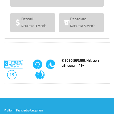
Deposit
Penarikan
Rata-rata 3 Menit
Rata-rata 5 Menit
Tanggung Jawab
Browser Yang
Bermain
Didukung
©2026 SERU88. Hak cipta
dilindungi | 18+
Platform Penyedia Layanan