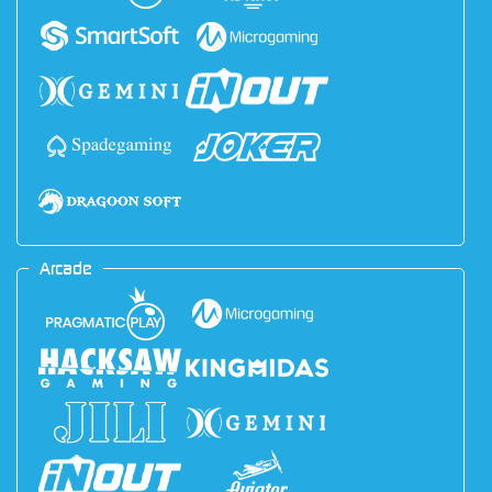
Arcade