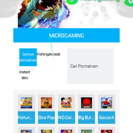
MICROGAMING
Semua
Fishing
Arcade
permainan
Instant
Win
Fortune Fishing
Dice Pop
WD Golden Fuwa Fishing
Big Button Bash
SoccerX