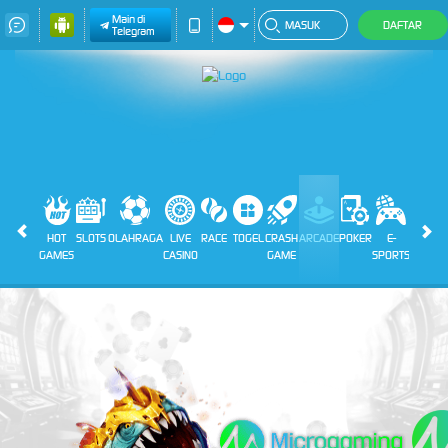
Main di
MASUK
DAFTAR
Telegram
HOT
SLOTS
OLAHRAGA
LIVE
RACE
TOGEL
CRASH
ARCADE
POKER
E-
PROMO
GAMES
CASINO
GAME
SPORTS