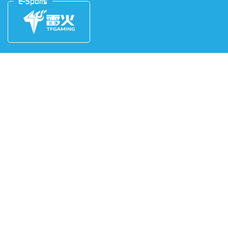
E-Sports