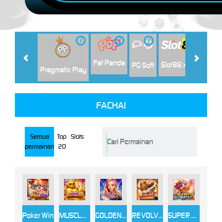
i
i
i
i
i
Facha
Fat Panda
Slot88 x PP
PG Soft
Pragmatic Play
FACHAI
Semua
Top
Slots
permainan
20
Poker Win
MUSCLE FORTUNE CAT
GOLDEN IDOL
REVOLVER HARE
SUPER ELEMENTS 2