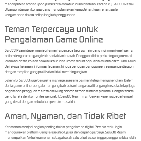
mendapatkan arahan yang jelas ketika membutuhkan bantuan. Karena itu, Seru88 Resmi
dibangun dengan konsep yang mengutamakan kemudahan, keamanan, serta
kenyamanan dalam setiap langkah penggunaan.
Teman Terpercaya untuk
Pengalaman Game Online
Seru88 Resmi dapat menjadi teman terpercaya bagi pemain yang ingin menikmati game
online dengan cara yang lebih santai dan terarah. Pengguna tidak perlu bingung mencari
informasi dasar, karena semua kebutuhan utama dibuat agar lebih mudah ditemukan. Mulai
dari akses halaman, informasi layanan, hingga panduan penggunaan, semuanya disusun
dengan tampilan yang praktis dan tidak membingungkan.
Selain itu, Seru88 juga berusaha menjaga suasana bermain tetap menyenangkan. Dalam
dunia game online, pengalaman yang baik bukan hanya soal fitur yang tersedia, tetapi juga
bagaimana pengguna merasa didukung selama berada di dalam platform. Dengan sistem
yang tertata dan komunitas yang aktif, Seru88 Resmi memberikan kesan sebagai tempat
yang dekat dengan kebutuhan pemain masa kini.
Aman, Nyaman, dan Tidak Ribet
Keamanan menjadi bagian penting dalam pengalaman digital. Pemain tentu ingin
menggunakan platform yang terasa stabil, jelas, dan dapat dipercaya. Seru88 Resmi
menempatkan faktor keamanan sebagai salah satu prioritas, sehingga pengguna bisa lebih