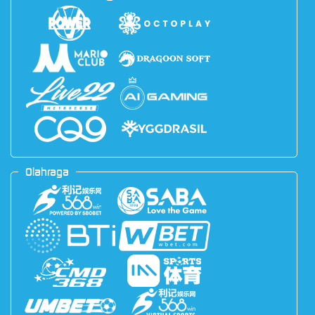
Olahraga