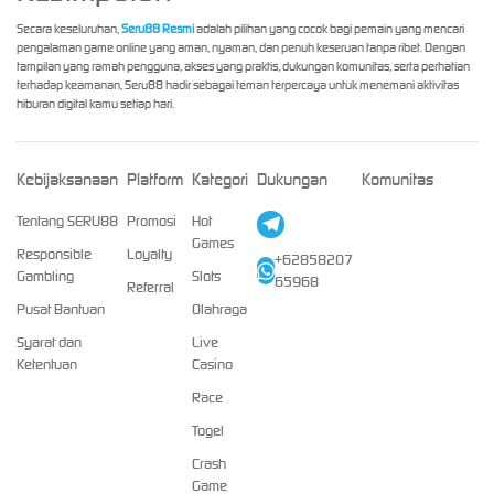
Secara keseluruhan,
Seru88 Resmi
adalah pilihan yang cocok bagi pemain yang mencari
pengalaman game online yang aman, nyaman, dan penuh keseruan tanpa ribet. Dengan
tampilan yang ramah pengguna, akses yang praktis, dukungan komunitas, serta perhatian
terhadap keamanan, Seru88 hadir sebagai teman terpercaya untuk menemani aktivitas
hiburan digital kamu setiap hari.
Kebijaksanaan
Platform
Kategori
Dukungan
Komunitas
Tentang SERU88
Promosi
Hot
Games
Responsible
Loyalty
+62858207
Gambling
Slots
65968
Referral
Pusat Bantuan
Olahraga
Syarat dan
Live
Ketentuan
Casino
Race
Togel
Crash
Game