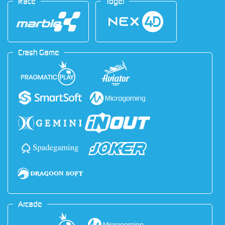
Race
Togel
Crash Game
Arcade