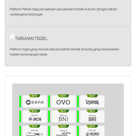
Platform Pilihan bagi perusahaan-perusahaan terbaik di dunia, dengan pilihan
variasi game terbanyak
TARUHAN TOGEL
Platform togel yang menarik dari perusahan terbaik di dunia yang menawarkan
hadiah kemenangan besar