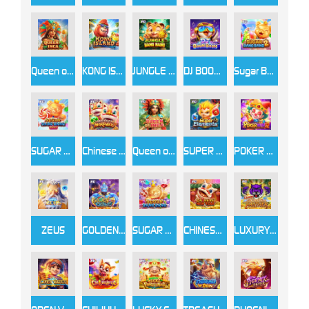
Queen of Inca 2
KONG ISLAND
JUNGLE BANG BANG
DJ BOOM BOOM
Sugar Bang Bang 2
SUGAR BANG BANG PLUS
Chinese New Year Moreways
Queen of Inca
SUPER ELEMENTS
POKER WIN 2
ZEUS
GOLDEN GENIE
SUGAR BANG BANG
CHINESE NEW YEAR
LUXURY GOLDEN PANTHER