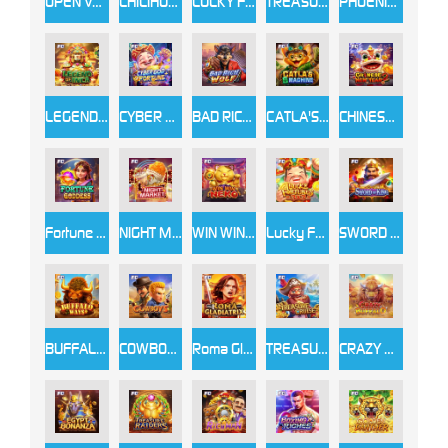
OPEN VAULT
CHILIHUAHUA
LUCKY FORTUNES
TREASURES OF ODIN
PHOENIX FEVER
LEGEND OF INCA
CYBER GOD OF FORTUNE⁺
BAD RICH WOLF
CATLA'S MONEY MACHINE
CHINESE NEW YEAR 2
Fortune Goddess
NIGHT MARKET
WIN WIN NEKO
Lucky Fortune 3x3
SWORD OF KING
BUFFALO WAYS
COWBOYS
Roma Gladiatrix
TREASURE CRUISE
CRAZY BUFFALO