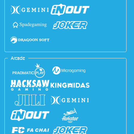
Arcade