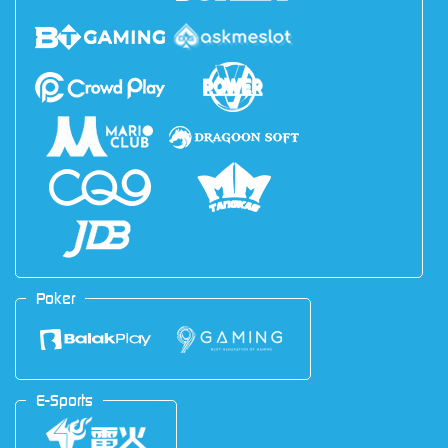
Poker
E-Sports